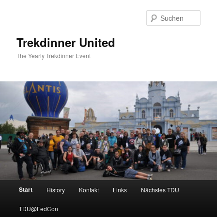
Zum
primären
Such
Inhalt
springen
Trekdinner United
The Yearly Trekdinner Event
Hauptmenü
Start
History
Kontakt
Links
Nächstes TDU
TDU@FedCon